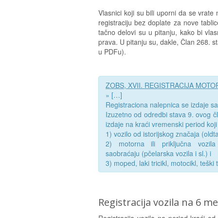
Vlasnici koji su bili uporni da se vrat
registraciju bez doplate za nove tabli
tačno delovi su u pitanju, kako bi vlasni
prava. U pitanju su, dakle, Član 268. s
u PDFu).
ZOBS, XVII. REGISTRACIJA MOTOR
» […]
Registraciona nalepnica se izdaje s
Izuzetno od odredbi stava 9. ovog čla
izdaje na kraći vremenski period koj
1) vozilo od istorijskog značaja (oldt
2) motorna ili priključna vozi
saobraćaju (pčelarska vozila i sl.) i
3) moped, laki tricikl, motocikl, teški t
Registracija vozila na 6 mes