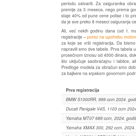
periodu ostvarili. Za osiguranika ob
premije za 3 meseca, nego prema gor
staje 40% od pune cene polise i to pr
da je sve preko 8 meseci osiguranja ce
Ali, već nekih godinu dana (od 1. m
registracije –
porez na upotrebu motorn
za koje se vrši registracija. Da bismo 
napravili smo dve tabele. Prva tabela
prosečnom iznosu od 4500 dinara, do
što uključuje saobraćajnu i tablice, a
Predloge modela za obračun smo dobi
za bajkere na srpskom govornom područ
Prva registracija
BMW S1000RR, 999 ccm 2024. godi
Ducati Panigale V4S, 1103 ccm 2024
Yamaha MT07 689 ccm, 2024. godiš
Yamaha XMAX 300, 292 ccm, 2024. 