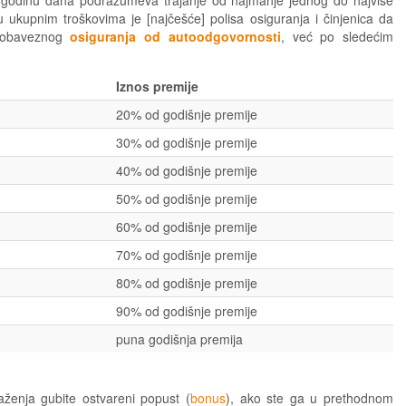
od godinu dana podrazumeva trajanje od najmanje jednog do najviše
 ukupnim troškovima je [najčešće] polisa osiguranja i činjenica da
u obaveznog
osiguranja od autoodgovornosti
, već po sledećim
Iznos premije
20% od godišnje premije
30% od godišnje premije
40% od godišnje premije
50% od godišnje premije
60% od godišnje premije
70% od godišnje premije
80% od godišnje premije
90% od godišnje premije
puna godišnja premija
ženja gubite ostvareni popust (
bonus
), ako ste ga u prethodnom