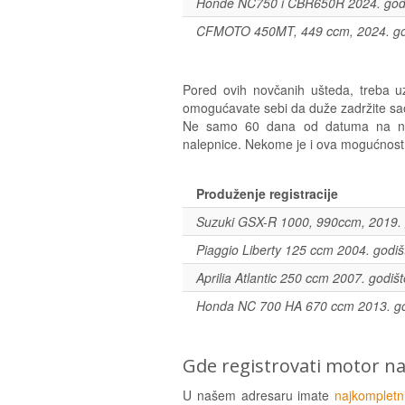
Honde NC750 i CBR650R 2024. god
CFMOTO 450MT, 449 ccm, 2024. go
Pored ovih novčanih ušteda, treba uz
omogućavate sebi da duže zadržite sao
Ne samo 60 dana od datuma na na
nalepnice. Nekome je i ova mogućnost z
Produženje registracije
Suzuki GSX-R 1000, 990ccm, 2019. 
Piaggio Liberty 125 ccm 2004. godiš
Aprilia Atlantic 250 ccm 2007. godišt
Honda NC 700 HA 670 ccm 2013. go
Gde registrovati motor na
U našem adresaru imate
najkompletni