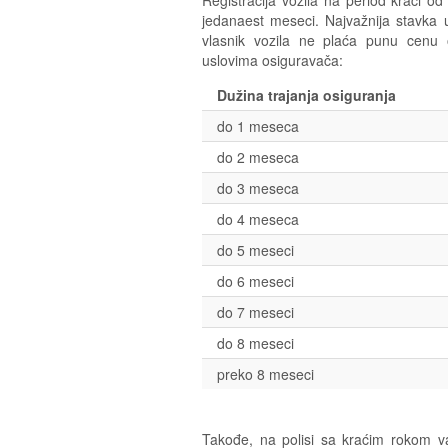
Registracija vozila na period kraći 
jedanaest meseci. Najvažnija stavka u
vlasnik vozila ne plaća punu cen
uslovima osiguravača:
Dužina trajanja osiguranja
do 1 meseca
do 2 meseca
do 3 meseca
do 4 meseca
do 5 meseci
do 6 meseci
do 7 meseci
do 8 meseci
preko 8 meseci
Takođe, na polisi sa kraćim rokom va