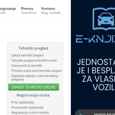
siguranje
Prenos
Korisno
zila
vlasništva
blog, kontakt
Tehnički pregled
Zakaži tehnički pregled
Tehnički pregled putničkih vozila
Dokumenti za tehnički
Provera vozila pred tehnički pregled
Najčešća pitanja u vezi tehničkog
pregleda
ZAKAŽI TEHNIČKI ONLINE
Registracija vozila
Prva registracija
Produženje registracije
Registracija vozila invalida