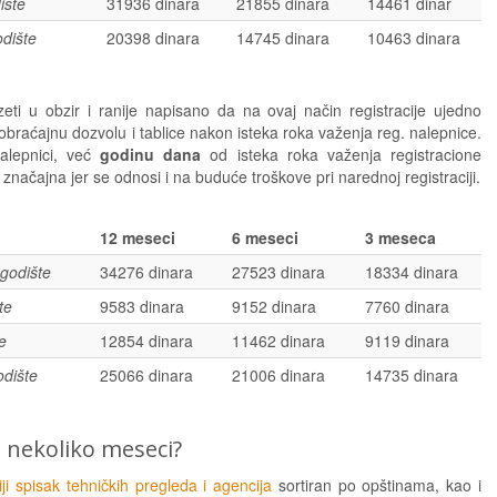
ište
31936 dinara
21855 dinara
14461 dinar
dište
20398 dinara
14745 dinara
10463 dinara
eti u obzir i ranije napisano da na ovaj način registracije ujedno
braćajnu dozvolu i tablice nakon isteka roka važenja reg. nalepnice.
lepnici, već
godinu dana
od isteka roka važenja registracione
načajna jer se odnosi i na buduće troškove pri narednoj registraciji.
12 meseci
6 meseci
3 meseca
godište
34276 dinara
27523 dinara
18334 dinara
te
9583 dinara
9152 dinara
7760 dinara
e
12854 dinara
11462 dinara
9119 dinara
dište
25066 dinara
21006 dinara
14735 dinara
 nekoliko meseci?
ji spisak tehničkih pregleda i agencija
sortiran po opštinama, kao i