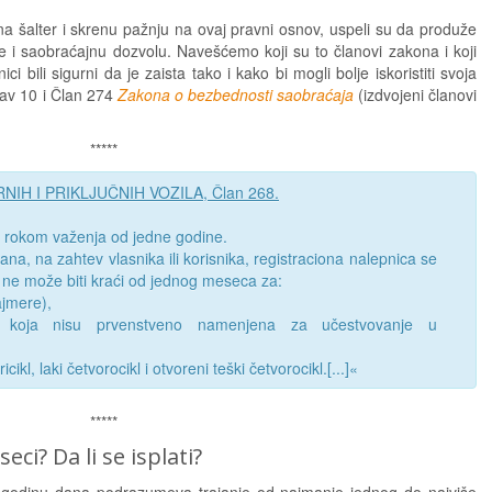
e na šalter i skrenu pažnju na ovaj pravni osnov, uspeli su da produže
ce i saobraćajnu dozvolu. Navešćemo koji su to članovi zakona i koji
ci bili sigurni da je zaista tako i kako bi mogli bolje iskoristiti svoja
tav 10 i Član 274
Zakona o bezbednosti saobraćaja
(izdvojeni članovi
*****
NIH I PRIKLJUČNIH VOZILA, Član 268.
a rokom važenja od jedne godine.
na, na zahtev vlasnika ili korisnika, registraciona nalepnica se
i ne može biti kraći od jednog meseca za:
ajmere),
la koja nisu prvenstveno namenjena za učestvovanje u
ricikl, laki četvorocikl i otvoreni teški četvorocikl.[...]«
*****
eci? Da li se isplati?