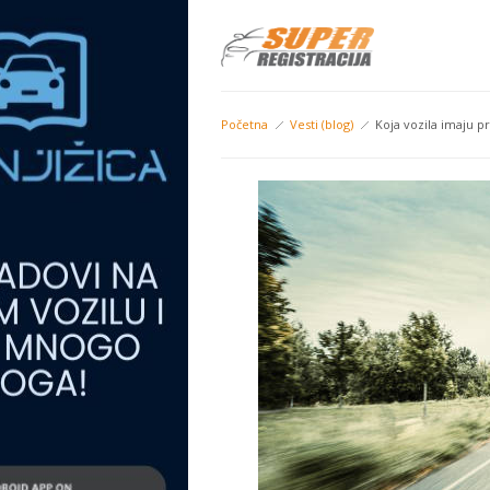
Početna
Vesti (blog)
Koja vozila imaju pr