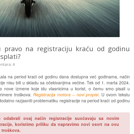
u pravo na registraciju kraću od godinu
isplati?
ntara: 4
ikala na period kraći od godinu dana dostupna već godinama, način
cije nisu bili u skladu sa očekivanjima većine. Tek od 1. marta 2024.
bio nove izmene koje idu vlasnicima u korist, o čemu smo pisali u
rimere troškova:
Registracija motora – novi propisi
. U ovom tekstu
odatno razjasniti problematiku registracije na period kraći od godinu
 odabrali ovaj način registracije suočavaju sa novim
racije, koristimo priliku da napravimo novi osvrt na ovu
 troškova.