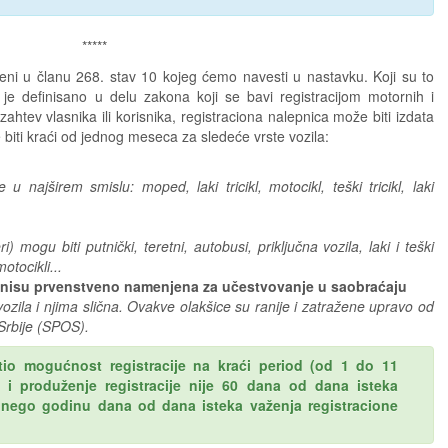
*****
eni u članu 268. stav 10 kojeg ćemo navesti u nastavku. Koji su to
 je definisano u delu zakona koji se bavi registracijom motornih i
zahtev vlasnika ili korisnika, registraciona nalepnica može biti izdata
 biti kraći od jednog meseca za sledeće vrste vozila:
ajširem smislu: moped, laki tricikl, motocikl, teški tricikl, laki
i) mogu biti putnički, teretni, autobusi, priključna vozila, laki i teški
motocikli...
ja nisu prvenstveno namenjena za učestvovanje u saobraćaju
vozila i njima slična. Ovakve olakšice su ranije i zatražene upravo od
Srbije (SPOS).
istio mogućnost registracije na kraći period (od 1 do 11
a i produženje registracije nije 60 dana od dana isteka
, nego godinu dana od dana isteka važenja registracione