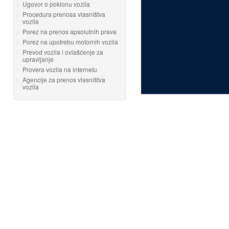
Ugovor o poklonu vozila
Procedura prenosa vlasništva
vozila
Porez na prenos apsolutnih prava
Porez na upotrebu motornih vozila
Prevod vozila i ovlašćenje za
upravljanje
Provera vozila na internetu
Agencije za prenos vlasništva
vozila