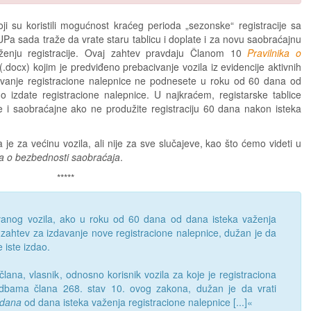
oji su koristili mogućnost kraćeg perioda „sezonske“ registracije sa
UPa sada traže da vrate staru tablicu i doplate i za novu saobraćajnu
uženju registracije. Ovaj zahtev pravdaju Članom 10
Pravilnika o
(.docx) kojim je predviđeno prebacivanje vozila iz evidencije aktivnih
davanje registracione nalepnice ne podnesete u roku od 60 dana od
 izdate registracione nalepnice. U najkraćem, registarske tablice
e i saobraćajne ako ne produžite registraciju 60 dana nakon isteka
je za većinu vozila, ali nije za sve slučajeve, kao što ćemo videti u
 o bezbednosti saobraćaja
.
*****
ovanog vozila, ako u roku od 60 dana od dana isteka važenja
zahtev za izdavanje nove registracione nalepnice, dužan je da
e iste izdao.
ana, vlasnik, odnosno korisnik vozila za koje je registraciona
edbama člana 268. stav 10. ovog zakona, dužan je da vrati
 dana
od dana isteka važenja registracione nalepnice [...]«