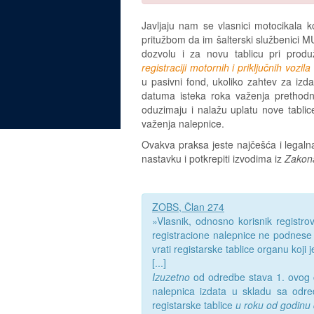
Javljaju nam se vlasnici motocikala k
pritužbom da im šalterski službenici M
dozvolu i za novu tablicu pri prod
registraciji motornih i priključnih vozila
u pasivni fond, ukoliko zahtev za iz
datuma isteka roka važenja prethodno
oduzimaju i nalažu uplatu nove tablic
važenja nalepnice.
Ovakva praksa jeste najčešća i legalna 
nastavku i potkrepiti izvodima iz
Zakona
ZOBS, Član 274
»Vlasnik, odnosno korisnik registr
registracione nalepnice ne podnese 
vrati registarske tablice organu koji j
[...]
Izuzetno
od odredbe stava 1. ovog čl
nalepnica izdata u skladu sa odr
registarske tablice
u roku od godinu