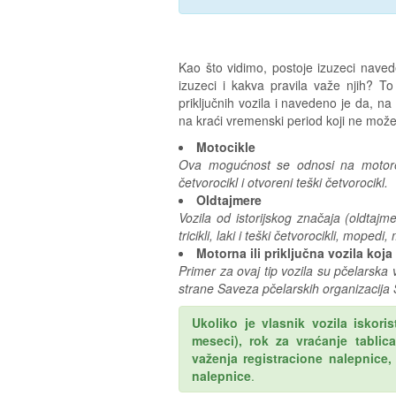
Kao što vidimo, postoje izuzeci naved
izuzeci i kakva pravila važe njih? To
priključnih vozila i navedeno je da, na 
na kraći vremenski period koji ne može
Motocikle
Ova mogućnost se odnosi na motore u n
četvorocikl i otvoreni teški četvorocikl.
Oldtajmere
Vozila od istorijskog značaja (oldtajmer
tricikli, laki i teški četvorocikli, mopedi, 
Motorna ili priključna vozila ko
Primer za ovaj tip vozila su pčelarska 
strane Saveza pčelarskih organizacija 
Ukoliko je vlasnik vozila iskor
meseci), rok za vraćanje tablic
važenja registracione nalepnice
nalepnice
.