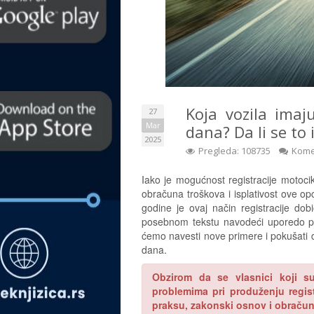
Koja vozila imaj
27
Mar
dana? Da li se to 
2025
Pregleda: 108735
Kome
Iako je mogućnost registracije motoc
obračuna troškova i isplativost ove op
godine je ovaj način registracije do
posebnom tekstu navodeći uporedo p
ćemo navesti nove primere i pokušati d
dana.
Obzirom da se vlasnici koji su
problemima pri produženju regist
praksu, zakonski osnov i obračun