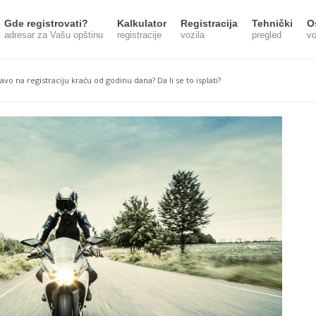
Gde registrovati?
Kalkulator
Registracija
Tehnički
O
adresar za Vašu opštinu
registracije
vozila
pregled
vo
avo na registraciju kraću od godinu dana? Da li se to isplati?