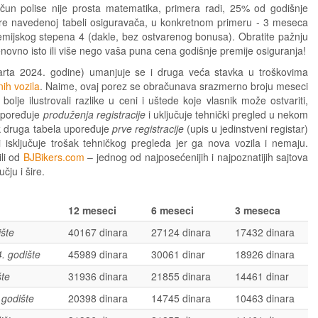
račun polise nije prosta matematika, primera radi, 25% od godišnje
e navedenoj tabeli osiguravača, u konkretnom primeru - 3 meseca
emijskog stepena 4 (dakle, bez ostvarenog bonusa). Obratite pažnju
novno isto ili više nego vaša puna cena godišnje premije osiguranja!
arta 2024. godine) umanjuje se i druga veća stavka u troškovima
ih vozila
. Naime, ovaj porez se obračunava srazmerno broju meseci
bolje ilustrovali razlike u ceni i uštede koje vlasnik može ostvariti,
 upoređuje
produženja registracije
i uključuje tehnički pregled u nekom
k druga tabela upoređuje
prve registracije
(upis u jedinstveni registar)
li isključuje trošak tehničkog pregleda jer ga nova vozila i nemaju.
li od
BJBikers.com
– jednog od najposećenijih i najpoznatijih sajtova
ju i šire.
12 meseci
6 meseci
3 meseca
šte
40167 dinara
27124 dinara
17432 dinara
. godište
45989 dinara
30061 dinar
18926 dinara
te
31936 dinara
21855 dinara
14461 dinar
godište
20398 dinara
14745 dinara
10463 dinara