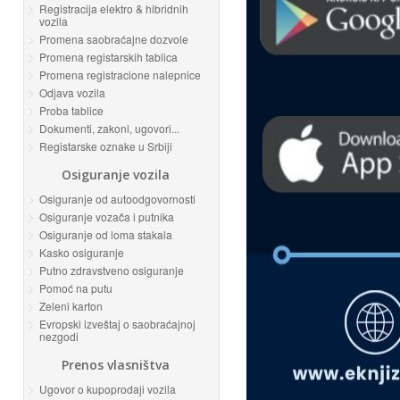
Registracija elektro & hibridnih
vozila
Promena saobraćajne dozvole
Promena registarskih tablica
Promena registracione nalepnice
Odjava vozila
Proba tablice
Dokumenti, zakoni, ugovori...
Registarske oznake u Srbiji
Osiguranje vozila
Osiguranje od autoodgovornosti
Osiguranje vozača i putnika
Osiguranje od loma stakala
Kasko osiguranje
Putno zdravstveno osiguranje
Pomoć na putu
Zeleni karton
Evropski izveštaj o saobraćajnoj
nezgodi
Prenos vlasništva
Ugovor o kupoprodaji vozila