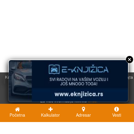
Koristimo kolačiće u svrhu boljeg korisničkog iskustva. Korišćenjem sajta
saglasni ste sa njihovom upotrebom.
U redu
Za više informacija kliknite
ovde.
Početna
Kalkulator
Adresar
Vesti