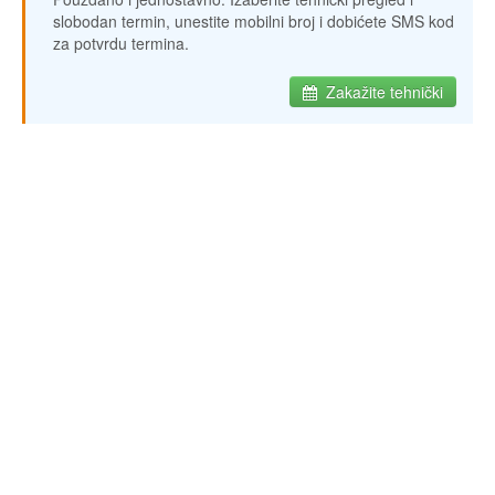
slobodan termin, unestite mobilni broj i dobićete SMS kod
za potvrdu termina.
Zakažite tehnički