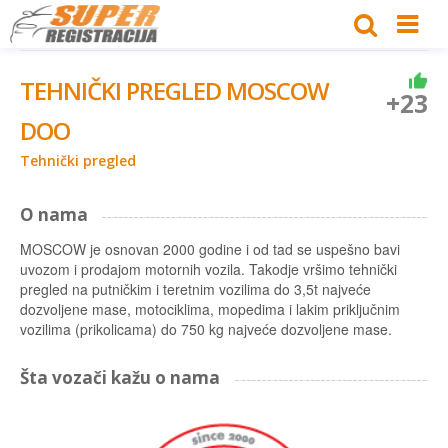
TEHNIČKI PREGLED MOSCOW
+23
DOO
Tehnički pregled
O nama
MOSCOW je osnovan 2000 godine i od tad se uspešno bavi
uvozom i prodajom motornih vozila. Takodje vršimo tehnički
pregled na putničkim i teretnim vozilima do 3,5t najveće
dozvoljene mase, motociklima, mopedima i lakim priključnim
vozilima (prikolicama) do 750 kg najveće dozvoljene mase.
Šta vozači kažu o nama