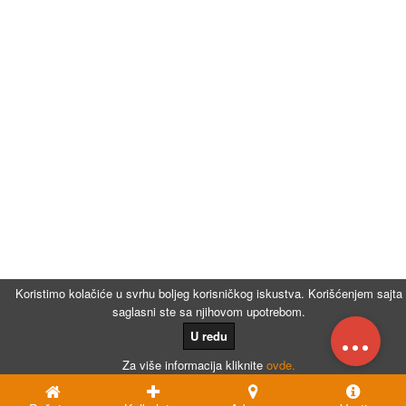
Koristimo kolačiće u svrhu boljeg korisničkog iskustva. Korišćenjem sajta
saglasni ste sa njihovom upotrebom.
...
U redu
Za više informacija kliknite
ovde.