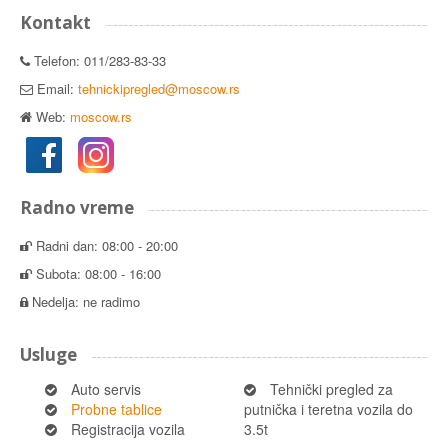
Kontakt
Telefon: 011/283-83-33
Email:
tehnickipregled@moscow.rs
Web:
moscow.rs
Radno vreme
Radni dan: 08:00 - 20:00
Subota: 08:00 - 16:00
Nedelja: ne radimo
Usluge
Auto servis
Tehnički pregled za
Probne tablice
putnička i teretna vozila do
Registracija vozila
3.5t