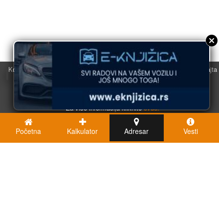
Koristimo kolačiće u svrhu boljeg korisničkog iskustva. Korišćenjem sajta
saglasni ste sa njihovom upotrebom.
U redu
Za više informacija kliknite
ovde.
Početna
Kalkulator
Adresar
Vesti