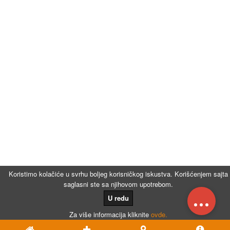
Koristimo kolačiće u svrhu boljeg korisničkog iskustva. Korišćenjem sajta
saglasni ste sa njihovom upotrebom.
...
U redu
Za više informacija kliknite
ovde.